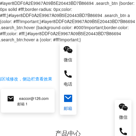
#layer8DDF0A2E9967A09B5E20443BD7B86694 .search_btn {border:
0px solid #fff;border-radius: 0px;color:
#fff;}#layer8DDF0A2E9967A09B5E20443BD7B86694 .search_btn a
{color: #fff!important;}#layer8DDF0A2E9967A09B5E20443BD7B86694
.search_btn:hover {background-color: #000!important;border-color:
#fff;color: #fff;}#layer8DDF0A2E9967A09B5E20443BD7B86694
.search_btn:hover a {color: #fff!important;}
微信
0516-83
辑区域修改，侧边栏查看效果
服务热线 
电话
eaccor@126.com
邮箱 1
邮箱
微信
产品中心